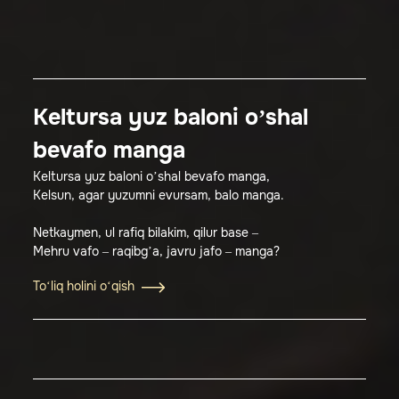
Keltursa yuz baloni oʼshal
bevafo manga
Keltursa yuz baloni oʼshal bevafo manga,
Kelsun, agar yuzumni evursam, balo manga.
Netkaymen, ul rafiq bilakim, qilur base –
Mehru vafo – raqibgʼa, javru jafo – manga?
To‘liq holini o‘qish