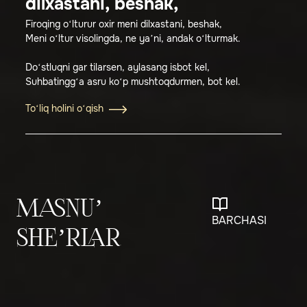
dilxastani, beshak,
Firoqing o‘lturur oxir meni dilxastani, beshak,
Meni o‘ltur visolingda, ne ya’ni, andak o‘lturmak.
Do‘stluqni gar tilarsen, aylasang isbot kel,
Suhbatingg‘a asru ko‘p mushtoqdurmen, bot kel.
To‘liq holini o‘qish
MASNU’
BARCHASI
SHE’RLAR