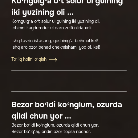
Ko‘ngulg‘a o‘t solur ul gulning
iki yuzining oli ...
Ko‘ngulg‘a o‘t solur ul gulning iki yuzining oli,
Ichimni kuydurodur ul qaro zulfi olida xoli.
Ishq tavrin istasang, qoshimg‘a beihmol kel!
Ishq aro ozor behad chekmisham, yod ol, kel!
To‘liq holini o‘qish
Bezor bo‘ldi ko‘nglum, ozurda
qildi chun yor ...
Bezor bo‘ldi ko‘nglum, ozurda qildi chun yor,
Bezor bo‘lg‘ay ondin ozor topsa nochor.