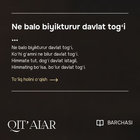
Ne balo biyikturur davlat tog‘i
...
Ne balo biyikturur davlat tog‘i,
Ko‘hi g‘amni ne bilur davlat tog‘i.
Himmate tut, dog‘i davlat istagil,
Himmating bo‘lsa, bo‘lur davlat tog‘i.
To‘liq holini o‘qish
BARCHASI
QIT’ALAR