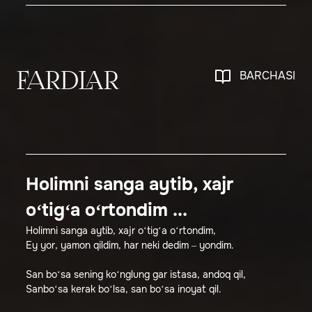
BARCHASI
FARDLAR
Holimni sanga aytib, xajr
o‘tig‘a o‘rtondim ...
Holimni sanga aytib, xajr o‘tig‘a o‘rtondim,
Ey yor, yamon qildim, har neki dedim – yondim.
San bo‘sa sening ko‘nglung gar istasa, andoq qil,
Sanbo‘sa kerak bo‘lsa, san bo‘sa inoyat qil.