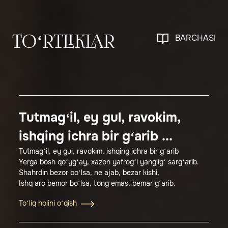
BARCHASI
TO‘RTLIKLAR
Tutmag‘il, ey gul, ravokim,
ishqing ichra bir g‘arib ...
Tutmag‘il, ey gul, ravokim, ishqing ichra bir g‘arib
Yerga bosh qo‘yg‘ay, xazon yafrog‘i yanglig‘ sarg‘arib.
Shahrdin bezor bo‘lsa, ne ajab, bezar kishi,
Ishq aro bemor bo‘lsa, tong emas, bemar g‘arib.
To‘liq holini o‘qish