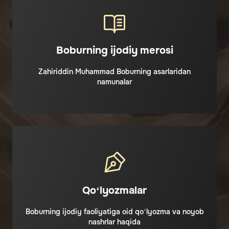
Boburning ijodiy merosi
Zahiriddin Muhammad Boburning asarlaridan
namunalar
Qo‘lyozmalar
Boburning ijodiy faoliyatiga oid qo‘lyozma va noyob
nashrlar haqida