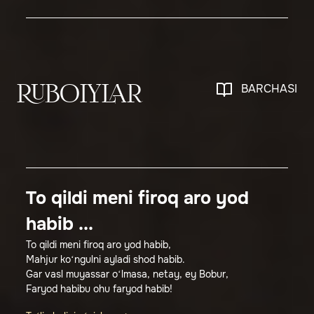
BARCHASI
RUBOIYLAR
To qildi meni firoq aro yod
habib ...
To qildi meni firoq aro yod habib,
Mahjur ko‘ngulni ayladi shod habib.
Gar vasl muyassar o‘lmasa, netay, ey Bobur,
Faryod habibu ohu faryod habib!