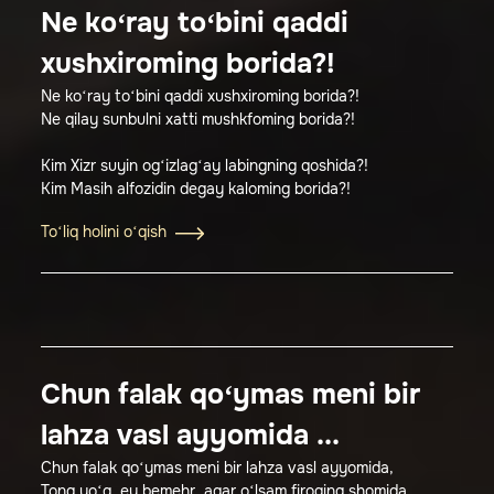
Ne ko‘ray to‘bini qaddi
xushxiroming borida?!
Ne ko‘ray to‘bini qaddi xushxiroming borida?!
Ne qilay sunbulni xatti mushkfoming borida?!
Kim Xizr suyin og‘izlag‘ay labingning qoshida?!
Kim Masih alfozidin degay kaloming borida?!
To‘liq holini o‘qish
Chun falak qo‘ymas meni bir
lahza vasl ayyomida ...
Chun falak qo‘ymas meni bir lahza vasl ayyomida,
Tong yo‘q, ey bemehr, agar o‘lsam firoqing shomida.