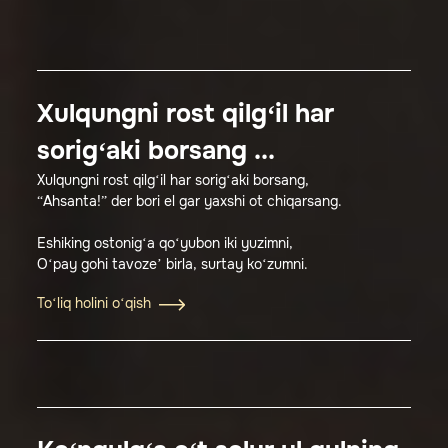
Xulqungni rost qilg‘il har
sorig‘aki borsang ...
Xulqungni rost qilg‘il har sorig‘aki borsang,
“Ahsanta!” der bori el gar yaxshi ot chiqarsang.
Eshiking ostonig‘a qo‘yubon iki yuzimni,
O‘pay gohi tavoze’ birla, surtay ko‘zumni.
To‘liq holini o‘qish