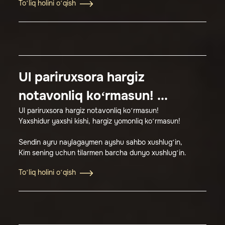
To‘liq holini o‘qish
Ul pariruxsora hargiz
notavonliq ko‘rmasun! ...
Ul pariruxsora hargiz notavonliq ko‘rmasun!
Yaxshidur yaxshi kishi, hargiz yomonliq ko‘rmasun!
Sendin ayru naylagaymen ayshu sahbo xushlug‘in,
Kim sening uchun tilarmen barcha dunyo xushlug‘in.
To‘liq holini o‘qish