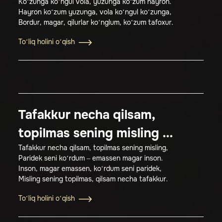
Ko‘zunga ko‘ngul vola, yuzunga ko‘zum hayron.
Hayron ko‘zum yuzunga, vola ko‘ngul ko‘zunga,
Bordur, magar, qilurlar ko‘nglum, ko‘zum tafoxur.
To‘liq holini o‘qish
Tafakkur necha qilsam,
topilmas sening misling ...
Tafakkur necha qilsam, topilmas sening misling,
Paridek seni ko‘rdum – emassen magar inson.
Inson, magar emassen, ko‘rdum seni paridek,
Misling sening topilmas, qilsam necha tafakkur.
To‘liq holini o‘qish