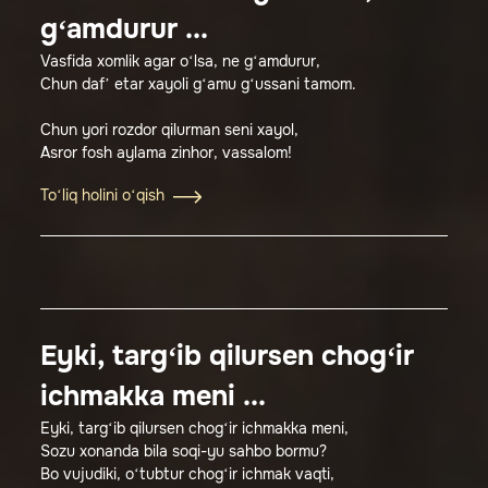
g‘amdurur ...
Vasfida xomlik agar o‘lsa, ne g‘amdurur,
Chun daf’ etar xayoli g‘amu g‘ussani tamom.
Chun yori rozdor qilurman seni xayol,
Asror fosh aylama zinhor, vassalom!
To‘liq holini o‘qish
Eyki, targ‘ib qilursen chog‘ir
ichmakka meni ...
Eyki, targ‘ib qilursen chog‘ir ichmakka meni,
Sozu xonanda bila soqi-yu sahbo bormu?
Bo vujudiki, o‘tubtur chog‘ir ichmak vaqti,