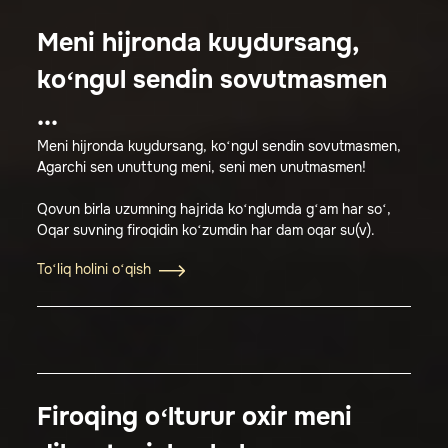
Meni hijronda kuydursang,
ko‘ngul sendin sovutmasmen
...
Meni hijronda kuydursang, ko‘ngul sendin sovutmasmen,
Agarchi sen unuttung meni, seni men unutmasmen!
Qovun birla uzumning hajrida ko‘nglumda g‘am har so‘,
Oqar suvning firoqidin ko‘zumdin har dam oqar su(v).
To‘liq holini o‘qish
Firoqing o‘lturur oxir meni