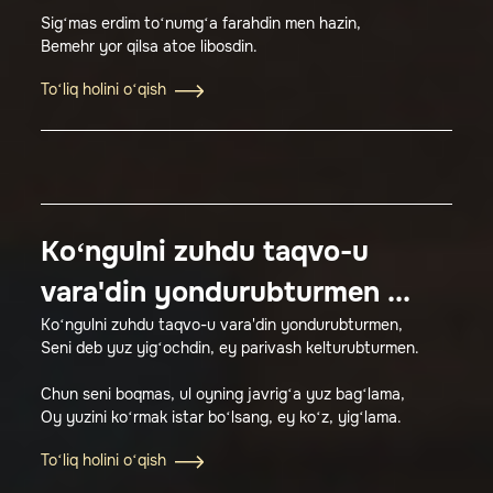
Sig‘mas erdim to‘numg‘a farahdin men hazin,
Bemehr yor qilsa atoe libosdin.
To‘liq holini o‘qish
Ko‘ngulni zuhdu taqvo-u
vara'din yondurubturmen ...
Ko‘ngulni zuhdu taqvo-u vara'din yondurubturmen,
Seni deb yuz yig‘ochdin, ey parivash kelturubturmen.
Chun seni boqmas, ul oyning javrig‘a yuz bag‘lama,
Oy yuzini ko‘rmak istar bo‘lsang, ey ko‘z, yig‘lama.
To‘liq holini o‘qish