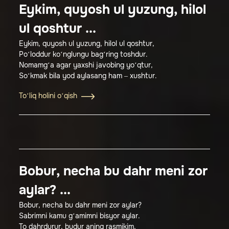
Eykim, quyosh ul yuzung, hilol
ul qoshtur ...
Eykim, quyosh ul yuzung, hilol ul qoshtur,
Po‘loddur ko‘nglungu bag‘ring toshdur.
Nomamg‘a agar yaxshi javobing yo‘qtur,
So‘kmak bila yod aylasang ham – xushtur.
To‘liq holini o‘qish
Bobur, necha bu dahr meni zor
aylar? ...
Bobur, necha bu dahr meni zor aylar?
Sabrimni kamu g‘amimni bisyor aylar.
To dahrdurur, budur aning rasmikim,