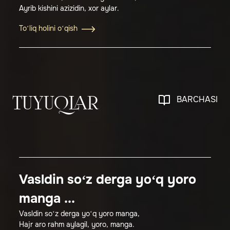
Аyrib kishini azizidin, xor aylar.
To‘liq holini o‘qish
BARCHASI
TUYUQLAR
Vasldin so‘z derga yo‘q yoro
manga ...
Vasldin so‘z derga yo‘q yoro manga,
Hajr aro rahm aylagil, yoro, manga.