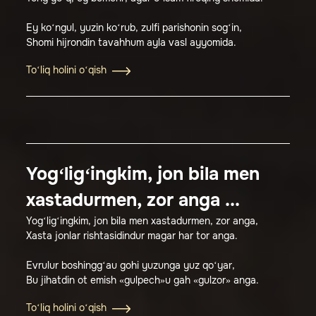
Ey ko‘ngul, yuzin ko‘rub, zulfi parishonin sog‘in,
Shomi hijrondin tavahhum ayla vasl ayyomida.
To‘liq holini o‘qish
Yog‘lig‘ingkim, jon bila men
xastadurmen, zor anga ...
Yog‘lig‘ingkim, jon bila men xastadurmen, zor anga,
Xasta jonlar rishtasidindur magar har tor anga.
Evrulur boshingg‘au gohi yuzunga yuz qo‘yar,
Bu jihatdin ot emish «gulpech»u gah «gulzor» anga.
To‘liq holini o‘qish