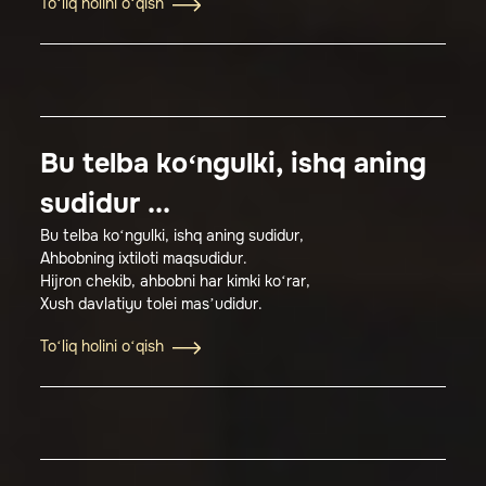
To‘liq holini o‘qish
Bu telba ko‘ngulki, ishq aning
sudidur ...
Bu telba ko‘ngulki, ishq aning sudidur,
Аhbobning ixtiloti maqsudidur.
Hijron chekib, ahbobni har kimki ko‘rar,
Xush davlatiyu tolei mas’udidur.
To‘liq holini o‘qish